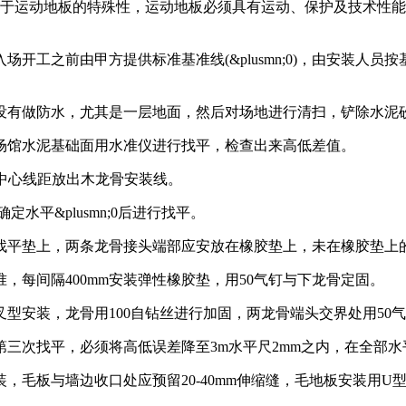
运动地板的特殊性，运动地板必须具有运动、保护及技术性能
工之前由甲方提供标准基准线(&plusmn;0)，由安装人员
有做防水，尤其是一层地面，然后对场地进行清扫，铲除水泥
馆水泥基础面用水准仪进行找平，检查出来高低差值。
mm中心线距放出木龙骨安装线。
平&plusmn;0后进行找平。
找平垫上，两条龙骨接头端部应安放在橡胶垫上，未在橡胶垫上
间隔400mm安装弹性橡胶垫，用50气钉与下龙骨定固。
型安装，龙骨用100自钻丝进行加固，两龙骨端头交界处用50
次找平，必须将高低误差降至3m水平尺2mm之内，在全部水
板与墙边收口处应预留20-40mm伸缩缝，毛地板安装用U