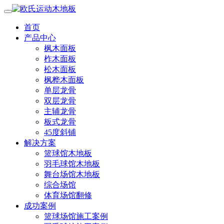
首页
产品中心
枫木面板
柞木面板
松木面板
枫桦木面板
单层龙骨
双层龙骨
主辅龙骨
板式龙骨
45度斜铺
解决方案
篮球馆木地板
羽毛球馆木地板
舞台场馆木地板
综合场馆
体育场馆翻修
成功案例
篮球场馆施工案例