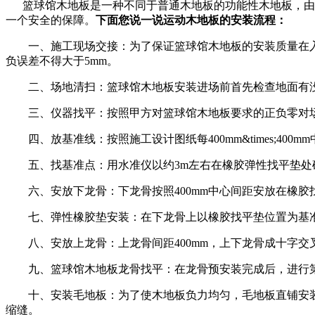
篮球馆木地板是一种不同于普通木地板的功能性木地板，由于
一个安全的保障。
下面您说一说运动木地板的安装流程：
一、施工现场交接：为了保证篮球馆木地板的安装质量在入场开
负误差不得大于5mm。
二、场地清扫：篮球馆木地板安装进场前首先检查地面有没
三、仪器找平：按照甲方对篮球馆木地板要求的正负零对场
四、放基准线：按照施工设计图纸每400mm&times;400
五、找基准点：用水准仪以约3m左右在橡胶弹性找平垫处确定水
六、安放下龙骨：下龙骨按照400mm中心间距安放在橡胶
七、弹性橡胶垫安装：在下龙骨上以橡胶找平垫位置为基准，每
八、安放上龙骨：上龙骨间距400mm，上下龙骨成十字交叉
九、篮球馆木地板龙骨找平：在龙骨预安装完成后，进行第三
十、安装毛地板：为了使木地板负力均匀，毛地板直铺安装，毛
缩缝。