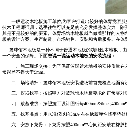
一般运动木地板施工单位,为客户打造出较好的体育竞赛服务
技术工程师强调，选手往往可以充足的充分发挥整体实力，除
其是不是较好的的要素。体育场馆木地板就当做着那样的人物
板的设计方案、生产制造、市场销售、安裝和售后服务。在体
篮球馆木地板是一种不同于普通木地板的功能性木地板，由于
一个安全的保障。
下面您说一说运动木地板的安装流程：
一、施工现场交接：为了保证篮球馆木地板的安装质量在入场开
负误差不得大于5mm。
二、场地清扫：篮球馆木地板安装进场前首先检查地面有没
三、仪器找平：按照甲方对篮球馆木地板要求的正负零对场
四、放基准线：按照施工设计图纸每400mm&times;400
五、找基准点：用水准仪以约3m左右在橡胶弹性找平垫处确定水
六、安放下龙骨：下龙骨按照400mm中心间距安放在橡胶