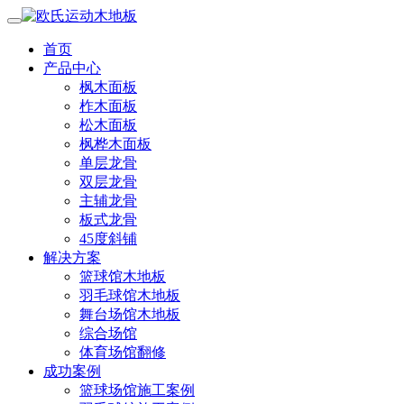
首页
产品中心
枫木面板
柞木面板
松木面板
枫桦木面板
单层龙骨
双层龙骨
主辅龙骨
板式龙骨
45度斜铺
解决方案
篮球馆木地板
羽毛球馆木地板
舞台场馆木地板
综合场馆
体育场馆翻修
成功案例
篮球场馆施工案例