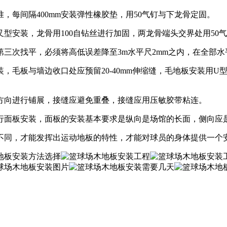
间隔400mm安装弹性橡胶垫，用50气钉与下龙骨定固。
型安装，龙骨用100自钻丝进行加固，两龙骨端头交界处用50
次找平，必须将高低误差降至3m水平尺2mm之内，在全部水
板与墙边收口处应预留20-40mm伸缩缝，毛地板安装用U
向进行铺展，接缝应避免重叠，接缝应用压敏胶带粘连。
面板安装，面板的安装基本要求是纵向是场馆的长面，侧向应
同，才能发挥出运动地板的特性，才能对球员的身体提供一个