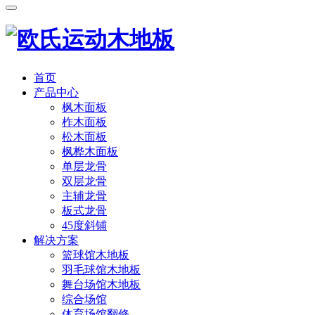
首页
产品中心
枫木面板
柞木面板
松木面板
枫桦木面板
单层龙骨
双层龙骨
主辅龙骨
板式龙骨
45度斜铺
解决方案
篮球馆木地板
羽毛球馆木地板
舞台场馆木地板
综合场馆
体育场馆翻修