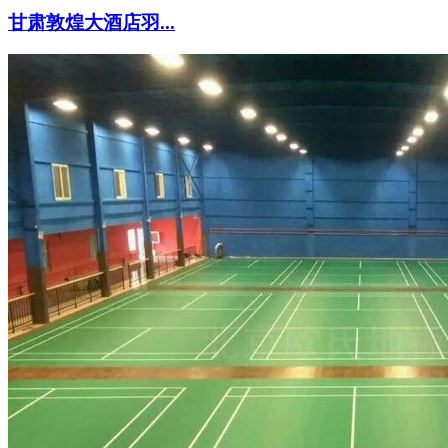
甘肃敦煌大酒店羽...