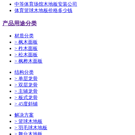
中等体育场馆木地板安装公司
体育篮球木地板价格多少钱
产品用途分类
材质分类
>
枫木面板
>
柞木面板
>
松木面板
>
枫桦木面板
结构分类
>
单层龙骨
>
双层龙骨
>
主辅龙骨
>
板式龙骨
>
45度斜铺
解决方案
>
篮球木地板
>
羽毛球木地板
>
舞台木地板