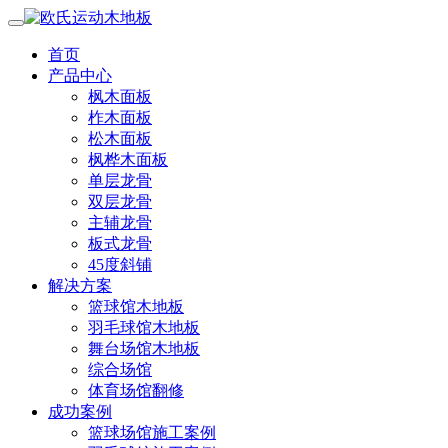
首页
产品中心
枫木面板
柞木面板
松木面板
枫桦木面板
单层龙骨
双层龙骨
主辅龙骨
板式龙骨
45度斜铺
解决方案
篮球馆木地板
羽毛球馆木地板
舞台场馆木地板
综合场馆
体育场馆翻修
成功案例
篮球场馆施工案例