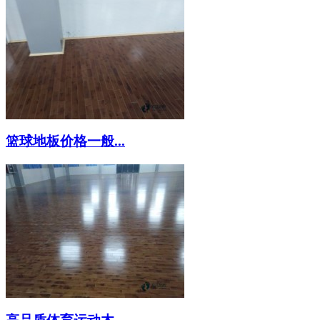
篮球地板价格一般...