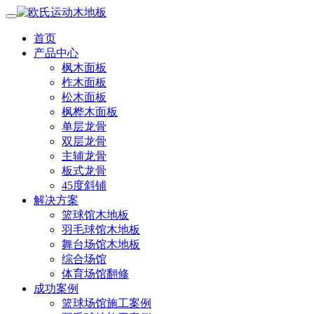
首页
产品中心
枫木面板
柞木面板
松木面板
枫桦木面板
单层龙骨
双层龙骨
主辅龙骨
板式龙骨
45度斜铺
解决方案
篮球馆木地板
羽毛球馆木地板
舞台场馆木地板
综合场馆
体育场馆翻修
成功案例
篮球场馆施工案例