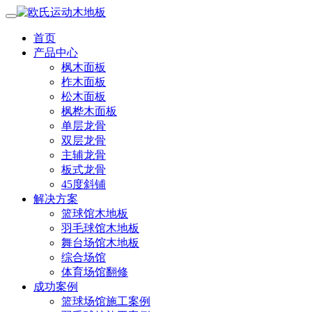
首页
产品中心
枫木面板
柞木面板
松木面板
枫桦木面板
单层龙骨
双层龙骨
主辅龙骨
板式龙骨
45度斜铺
解决方案
篮球馆木地板
羽毛球馆木地板
舞台场馆木地板
综合场馆
体育场馆翻修
成功案例
篮球场馆施工案例