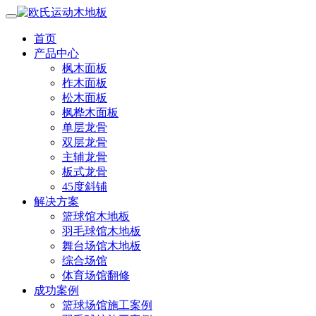
首页
产品中心
枫木面板
柞木面板
松木面板
枫桦木面板
单层龙骨
双层龙骨
主辅龙骨
板式龙骨
45度斜铺
解决方案
篮球馆木地板
羽毛球馆木地板
舞台场馆木地板
综合场馆
体育场馆翻修
成功案例
篮球场馆施工案例