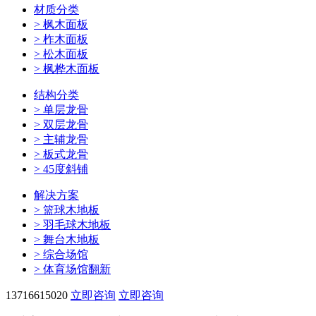
材质分类
>
枫木面板
>
柞木面板
>
松木面板
>
枫桦木面板
结构分类
>
单层龙骨
>
双层龙骨
>
主辅龙骨
>
板式龙骨
>
45度斜铺
解决方案
>
篮球木地板
>
羽毛球木地板
>
舞台木地板
>
综合场馆
>
体育场馆翻新
13716615020
立即咨询
立即咨询