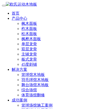
首页
产品中心
枫木面板
柞木面板
松木面板
枫桦木面板
单层龙骨
双层龙骨
主辅龙骨
板式龙骨
45度斜铺
解决方案
篮球馆木地板
羽毛球馆木地板
舞台场馆木地板
综合场馆
体育场馆翻修
成功案例
篮球场馆施工案例