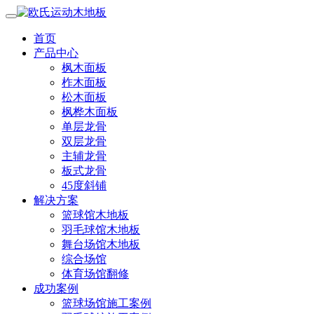
首页
产品中心
枫木面板
柞木面板
松木面板
枫桦木面板
单层龙骨
双层龙骨
主辅龙骨
板式龙骨
45度斜铺
解决方案
篮球馆木地板
羽毛球馆木地板
舞台场馆木地板
综合场馆
体育场馆翻修
成功案例
篮球场馆施工案例