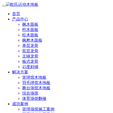
首页
产品中心
枫木面板
柞木面板
松木面板
枫桦木面板
单层龙骨
双层龙骨
主辅龙骨
板式龙骨
45度斜铺
解决方案
篮球馆木地板
羽毛球馆木地板
舞台场馆木地板
综合场馆
体育场馆翻修
成功案例
篮球场馆施工案例