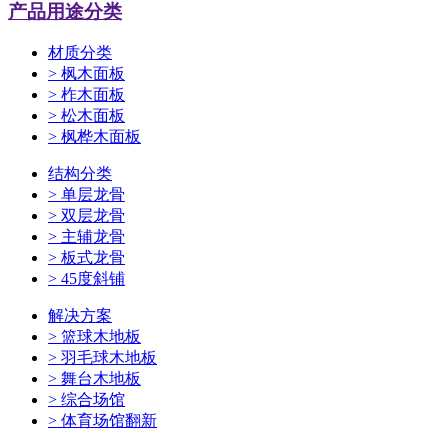
产品用途分类
材质分类
>
枫木面板
>
柞木面板
>
松木面板
>
枫桦木面板
结构分类
>
单层龙骨
>
双层龙骨
>
主辅龙骨
>
板式龙骨
>
45度斜铺
解决方案
>
篮球木地板
>
羽毛球木地板
>
舞台木地板
>
综合场馆
>
体育场馆翻新