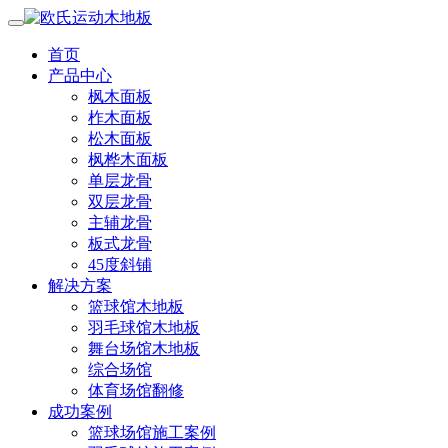
首页
产品中心
枫木面板
柞木面板
松木面板
枫桦木面板
单层龙骨
双层龙骨
主辅龙骨
板式龙骨
45度斜铺
解决方案
篮球馆木地板
羽毛球馆木地板
舞台场馆木地板
综合场馆
体育场馆翻修
成功案例
篮球场馆施工案例