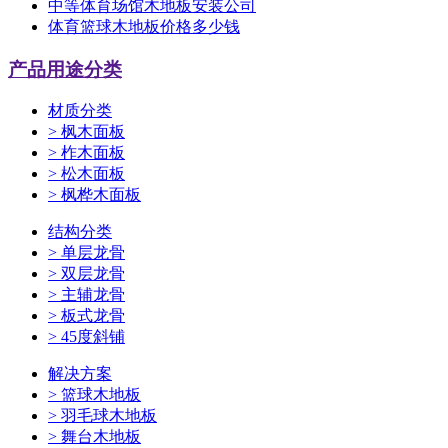
中等体育场馆木地板安装公司
体育篮球木地板价格多少钱
产品用途分类
材质分类
>
枫木面板
>
柞木面板
>
松木面板
>
枫桦木面板
结构分类
>
单层龙骨
>
双层龙骨
>
主辅龙骨
>
板式龙骨
>
45度斜铺
解决方案
>
篮球木地板
>
羽毛球木地板
>
舞台木地板