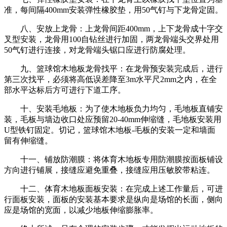
准，每间隔400mm安装弹性橡胶垫，用50气钉与下龙骨定固。
八、安放上龙骨：上龙骨间距400mm，上下龙骨成十字交
叉型安装，龙骨用100自钻丝进行加固，两龙骨端头交界处用
50气钉进行连接，对龙骨端头锯口应进行防腐处理。
九、篮球馆木地板龙骨找平：在龙骨预安装完成后，进行
第三次找平，必须将高低误差降至3m水平尺2mm之内，在全
部水平达标后方可进行下道工序。
十、安装毛地板：为了使木地板负力均匀，毛地板直铺安
装，毛板与墙边收口处应预留20-40mm伸缩缝，毛地板安装用
U型铁钉固定。切记，篮球馆木地板-毛板的安装一定和墙面
留有伸缩缝。
十一、铺放防潮膜：将体育木地板专用防潮膜按面板铺设
方向进行铺展，接缝应避免重叠，接缝应用压敏胶带粘连。
十二、体育木地板面板安装：在完成上述工作量后，可进
行面板安装，面板的安装基本要求是纵向是场馆的长面，侧向
应是场馆的宽面，以减少地板伸缩膨胀率。