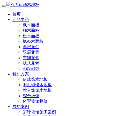
首页
产品中心
枫木面板
柞木面板
松木面板
枫桦木面板
单层龙骨
双层龙骨
主辅龙骨
板式龙骨
45度斜铺
解决方案
篮球馆木地板
羽毛球馆木地板
舞台场馆木地板
综合场馆
体育场馆翻修
成功案例
篮球场馆施工案例