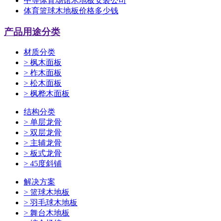
中等体育场馆木地板安装公司
体育篮球木地板价格多少钱
产品用途分类
材质分类
>
枫木面板
>
柞木面板
>
松木面板
>
枫桦木面板
结构分类
>
单层龙骨
>
双层龙骨
>
主辅龙骨
>
板式龙骨
>
45度斜铺
解决方案
>
篮球木地板
>
羽毛球木地板
>
舞台木地板