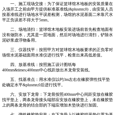
一、施工现场交接：为了保证篮球馆木地板的安装质量在
入场开工之前由甲方提供标准基准线(&plusmn;0)，由安装人员
按基准线进行场地水平误差检测，场馆的水泥基面二米靠尺水
平正负误差不得大于5mm。
二、场地清扫：篮球馆木地板安装进场前首先检查地面有
没有做防水，尤其是一层地面，然后对场地进行清扫，铲除水
泥砂浆虚浮物备用。
三、仪器找平：按照甲方对篮球馆木地板要求的正负零对
场馆水泥基础面用水准仪进行找平，检查出来高低差值。
四、放基准线：按照施工设计图纸每
400mm&times;400mm中心线距放出木龙骨安装线。
五、找基准点：用水准仪以约3m左右在橡胶弹性找平垫
处确定水平&plusmn;0后进行找平。
六、安放下龙骨：下龙骨按照400mm中心间距安放在橡胶
找平垫上，两条龙骨接头端部应安放在橡胶垫上，未在橡胶垫
上的两条龙骨的结合部的下端应增加木垫块进行加固。
七、弹性橡胶垫安装：在下龙骨上以橡胶找平垫位置为基