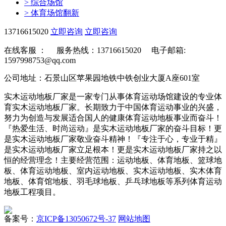
>
综合场馆
>
体育场馆翻新
13716615020
立即咨询
立即咨询
在线客服 ：
服务热线：13716615020 电子邮箱:
1597998753@qq.com
公司地址：石景山区苹果园地铁中铁创业大厦A座601室
实木运动地板厂家是一家专门从事体育运动场馆建设的专业体
育实木运动地板厂家。长期致力于中国体育运动事业的兴盛，
努力为创造与发展适合国人的健康体育运动地板事业而奋斗！
『热爱生活、时尚运动』是实木运动地板厂家的奋斗目标！更
是实木运动地板厂家敬业奋斗精神！『专注于心，专业于精』
是实木运动地板厂家立足根本！更是实木运动地板厂家持之以
恒的经营理念！主要经营范围：运动地板、体育地板、篮球地
板、体育运动地板、室内运动地板、实木运动地板、实木体育
地板、体育馆地板、羽毛球地板、乒乓球地板等系列体育运动
地板工程项目。
备案号：
京ICP备13050672号-37
网站地图