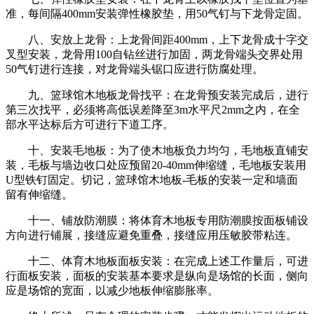
准，每间隔400mm安装弹性橡胶垫，用50气钉与下龙骨定固。
八、安放上龙骨：上龙骨间距400mm，上下龙骨成十字交
叉型安装，龙骨用100自钻丝进行加固，两龙骨端头交界处用
50气钉进行连接，对龙骨端头锯口应进行防腐处理。
九、篮球馆木地板龙骨找平：在龙骨预安装完成后，进行
第三次找平，必须将高低误差降至3m水平尺2mm之内，在全
部水平达标后方可进行下道工序。
十、安装毛地板：为了使木地板负力均匀，毛地板直铺安
装，毛板与墙边收口处应预留20-40mm伸缩缝，毛地板安装用
U型铁钉固定。切记，篮球馆木地板-毛板的安装一定和墙面
留有伸缩缝。
十一、铺放防潮膜：将体育木地板专用防潮膜按面板铺设
方向进行铺展，接缝应避免重叠，接缝应用压敏胶带粘连。
十二、体育木地板面板安装：在完成上述工作量后，可进
行面板安装，面板的安装基本要求是纵向是场馆的长面，侧向
应是场馆的宽面，以减少地板伸缩膨胀率。