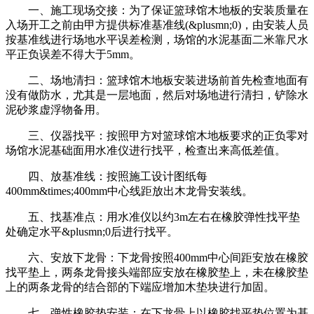
一、施工现场交接：为了保证篮球馆木地板的安装质量在
入场开工之前由甲方提供标准基准线(&plusmn;0)，由安装人员
按基准线进行场地水平误差检测，场馆的水泥基面二米靠尺水
平正负误差不得大于5mm。
二、场地清扫：篮球馆木地板安装进场前首先检查地面有
没有做防水，尤其是一层地面，然后对场地进行清扫，铲除水
泥砂浆虚浮物备用。
三、仪器找平：按照甲方对篮球馆木地板要求的正负零对
场馆水泥基础面用水准仪进行找平，检查出来高低差值。
四、放基准线：按照施工设计图纸每
400mm&times;400mm中心线距放出木龙骨安装线。
五、找基准点：用水准仪以约3m左右在橡胶弹性找平垫
处确定水平&plusmn;0后进行找平。
六、安放下龙骨：下龙骨按照400mm中心间距安放在橡胶
找平垫上，两条龙骨接头端部应安放在橡胶垫上，未在橡胶垫
上的两条龙骨的结合部的下端应增加木垫块进行加固。
七、弹性橡胶垫安装：在下龙骨上以橡胶找平垫位置为基