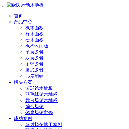
首页
产品中心
枫木面板
柞木面板
松木面板
枫桦木面板
单层龙骨
双层龙骨
主辅龙骨
板式龙骨
45度斜铺
解决方案
篮球馆木地板
羽毛球馆木地板
舞台场馆木地板
综合场馆
体育场馆翻修
成功案例
篮球场馆施工案例