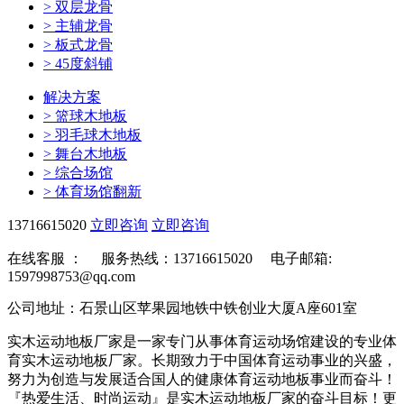
>
双层龙骨
>
主辅龙骨
>
板式龙骨
>
45度斜铺
解决方案
>
篮球木地板
>
羽毛球木地板
>
舞台木地板
>
综合场馆
>
体育场馆翻新
13716615020
立即咨询
立即咨询
在线客服 ：
服务热线：13716615020 电子邮箱:
1597998753@qq.com
公司地址：石景山区苹果园地铁中铁创业大厦A座601室
实木运动地板厂家是一家专门从事体育运动场馆建设的专业体
育实木运动地板厂家。长期致力于中国体育运动事业的兴盛，
努力为创造与发展适合国人的健康体育运动地板事业而奋斗！
『热爱生活、时尚运动』是实木运动地板厂家的奋斗目标！更