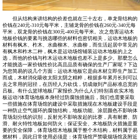
但从结构来讲结构的价差也就在三十左右，单龙骨结构的
价钱在240元-310元每平米，主辅龙骨的价钱在260元-340元每
平米，双龙骨的价钱在300元-400元每平米。次之危害运动木
地板价钱的要素与挑选哪些的材料也密切相关，运动木地板的
材料有枫木、柞木、水曲柳木、水曲柳，而生活起居中常见的
有枫木和柞木二种，枫木是运动场馆铺装运动木地板的上之
选，而他的价钱与柞木运动木地板也差不上是多少。那麼怎么
才能挑选一家价钱性价比高且品质有确保的生产厂家呢？下边
为您简易的说几个方面：运动木地板它是由木材立即生产加工
而成，木材消化吸收太阳太阴之精粹，根据多年累月长到可以
去之常用的冠径，在历经人力砍伐，切成做到产品标准总宽的
吕板。有什么篮球地板厂家报价,为什么人们特别喜欢实木地
板运动?体育场地板本身经过防腐蚀措施后，我们也需要采取
一些措施在体育场馆的建设中采取措施现在木地板建设手段是
一种防止空气循环的腐蚀结构，地板功能、涂层颜色不影响体
育场划分线的识别，反射光不影响发起的比赛，具有耐磨、防
滑、耐火特性地板如何防火：保证安全、木地板防火措施是重
要的安全保障，体育场馆木地板属于整个木结构，材料属于易
燃材料，因此日常使用必须是：体育场馆严禁吸烟场馆及附近