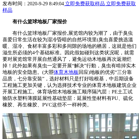
发布时间：2020-9-29 8:49:04
立即免费获取样品
立即免费获取
样品
有什么篮球地板厂家报价
有什么篮球地板厂家报价,展览馆内较为潮了，由于臭虫
喜爱日常生活在较为湿冷昏暗的自然环境里(臭虫喜爱挑选溫
暖、湿冷、食材丰富多彩和多间隙的场地的栖居，这就是他们
滋生所必须的4个基础标准。因此假如碰到这类状况呢，就需
要对展览馆常开展自然通风了，避免运动木地板再次返潮烂
掉！此外如果有臭虫一定要开展“解决”行動，臭虫有啃掉实木
地板的安全隐患。(大曌
体育木地板
回应)地板的优劣“三分靠
品质，七分靠安裝”，选好材料只是打好啦根基，中后期设备
工程施工更加关键，认为选择技术专业的体育木地板建筑企业
开展工程施工。体育场馆木地板施工顺序隔汽层：PE土工试
验防水塑料薄膜延展性基础垫层：延展性垫材料有PU、硫化
橡胶、再生橡胶、PVC这些不一样种类。