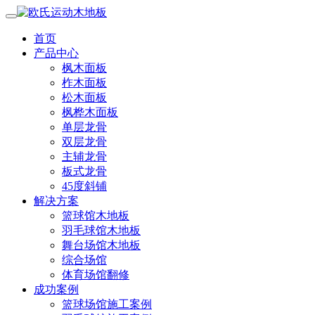
首页
产品中心
枫木面板
柞木面板
松木面板
枫桦木面板
单层龙骨
双层龙骨
主辅龙骨
板式龙骨
45度斜铺
解决方案
篮球馆木地板
羽毛球馆木地板
舞台场馆木地板
综合场馆
体育场馆翻修
成功案例
篮球场馆施工案例