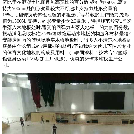
宽比于在混凝土地面反跳高宽比的百分数,标准为≥90%,,离支
持力500mm处的形变量较大不可超出支持力处形变量的
15%。,,翻转负载体现地板的承担选手等荷载的工作能力,指标
值为1500N,,支持力的形变量少为2.3毫米，特指规范形变,,当选
手落入木地板处时,遭受的回弹力占落入地板上的力的百分数,
振动消化吸收标准≥53%篮球馆运动木地板的构造和材料是啥?
安裝房间内的篮球场地实木板地板时，很多人不清楚木地板到
底是由什么组成的?用哪些的材料?下边我给大伙儿下技术专业
的体育文化地板的构成及用料：(1)表面漆料：技术专业篮球
馆健身运动UV漆(加工厂做漆)。优惠的篮球木地板生产公
司。