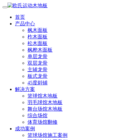
首页
产品中心
枫木面板
柞木面板
松木面板
枫桦木面板
单层龙骨
双层龙骨
主辅龙骨
板式龙骨
45度斜铺
解决方案
篮球馆木地板
羽毛球馆木地板
舞台场馆木地板
综合场馆
体育场馆翻修
成功案例
篮球场馆施工案例