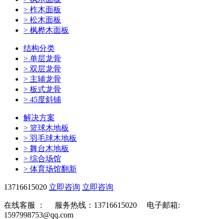
>
柞木面板
>
松木面板
>
枫桦木面板
结构分类
>
单层龙骨
>
双层龙骨
>
主辅龙骨
>
板式龙骨
>
45度斜铺
解决方案
>
篮球木地板
>
羽毛球木地板
>
舞台木地板
>
综合场馆
>
体育场馆翻新
13716615020
立即咨询
立即咨询
在线客服 ：
服务热线：13716615020 电子邮箱:
1597998753@qq.com