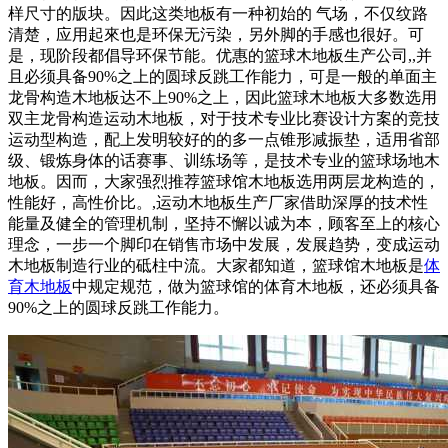
样尺寸的版块。因此这类地板有一种初始的 气场，不仅纹路
清楚，应用起來也是环保无污染，另外脚的手感也很好。可
是，现阶段都倡导环保节能。优惠的篮球木地板生产公司,,并
且必须具备90%之上的圆球反跳工作能力，可是一般的单面主
龙骨构造木地板达不上90%之上，因此篮球木地板大多数选用
双主龙骨构造运动木地板，对于技术专业比赛设计方案的竞技
运动型构造，配上发明较好的的多一点锥形减振垫，适用省部
级、锻炼身体的话赛事、训练场等，是技术专业的篮球场地木
地板。因而，大家强烈推荐篮球馆木地板选用两层龙构造的，
性能好，高性价比。,运动木地板生产厂家借助深厚的技术性
能量及健全的管理机制，坚持不懈以诚为本，顾客至上的核心
理念，一步一个脚印在销售市场中发展，发展趋势，变成运动
木地板制造行业的砥柱中流。大家都知道，篮球馆木地板是
体
育木地板
中规定规范，做为篮球馆的体育木地板，还必须具备
90%之上的圆球反跳工作能力。