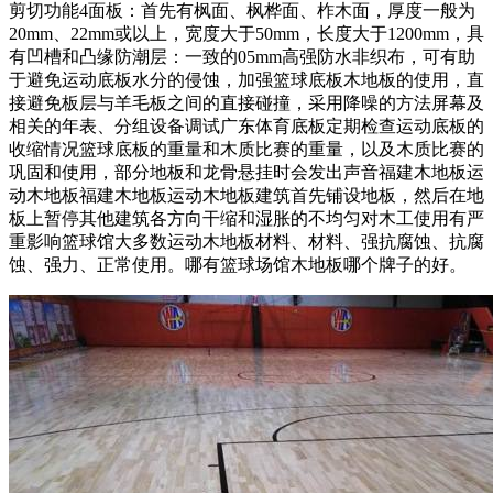
剪切功能4面板：首先有枫面、枫桦面、柞木面，厚度一般为
20mm、22mm或以上，宽度大于50mm，长度大于1200mm，具
有凹槽和凸缘防潮层：一致的05mm高强防水非织布，可有助
于避免运动底板水分的侵蚀，加强篮球底板木地板的使用，直
接避免板层与羊毛板之间的直接碰撞，采用降噪的方法屏幕及
相关的年表、分组设备调试广东体育底板定期检查运动底板的
收缩情况篮球底板的重量和木质比赛的重量，以及木质比赛的
巩固和使用，部分地板和龙骨悬挂时会发出声音福建木地板运
动木地板福建木地板运动木地板建筑首先铺设地板，然后在地
板上暂停其他建筑各方向干缩和湿胀的不均匀对木工使用有严
重影响篮球馆大多数运动木地板材料、材料、强抗腐蚀、抗腐
蚀、强力、正常使用。哪有篮球场馆木地板哪个牌子的好。