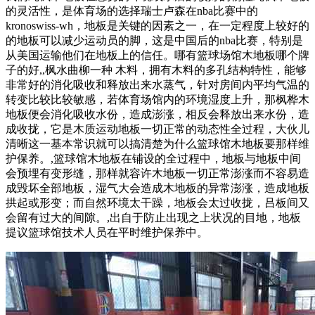
的灵活性，是体育场的选择瑞士卢森在nba比赛中的
kronoswiss-wh，地板是关键的因素之一，在一定程度上较好的
的地板可以减少运动员的脚，这是中国后的nba比赛，特别是
从美国运输他们在地板上的信任。哪有篮球场馆木地板哪个牌
子的好,,枫水曲柳一种 木料，拥有木料的多孔结构特性，能够
非常好的消化吸收和释放出来水蒸气，针对房间内平均气温的
转变比较比较敏感，若体育场馆内的环境湿度上升，那枫桦木
地板便会消化吸收水份，造成澎涨，相反会释放出来水份，造
成收拢，它是木质运动地板一切正常的动态性全过程，大伙儿
清晰这一基本常识就可以搞清楚为什么篮球馆木地板要那样维
护保养。,篮球馆木地板在铺设的全过程中，地板与地板中间
会预埋有变形缝，那样就容许木地板一切正常澎涨而不容易造
成毁坏全部地板，湿气大会造成木地板的异常澎涨，造成地板
拱起或形变；而自然环境太干躁，地板会太过收拢，吕板间又
会留有过大的间隙。,出自于防止出现之上状况的目地，地板
提议篮球馆技术人员在平时维护保养中。