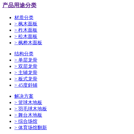
产品用途分类
材质分类
>
枫木面板
>
柞木面板
>
松木面板
>
枫桦木面板
结构分类
>
单层龙骨
>
双层龙骨
>
主辅龙骨
>
板式龙骨
>
45度斜铺
解决方案
>
篮球木地板
>
羽毛球木地板
>
舞台木地板
>
综合场馆
>
体育场馆翻新