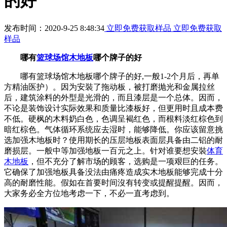
的好
发布时间：2020-9-25 8:48:34
立即免费获取样品
立即免费获取
样品
哪有
篮球场馆木地板
哪个牌子的好
哪有篮球场馆木地板哪个牌子的好,一般1-2个月后，再单
方精油医护）。因为安裝了拖动板，被打磨抛光和金属拉丝
后，建筑涂料的外型是光滑的，而且漆层是一个总体。因而，
不论是装饰设计实际效果和质量比漆板好，但更用时且成本费
不低。硬枫的木料奶白色，色调呈褐红色，而根料淡红棕色到
暗红棕色。气体循环系统应去湿时，能够降低。你应该留意挑
选加强木地板时？使用期长的压层地板表面层具备由二铝的耐
磨损层。一般中等加强地板一百元之上。针对谁要想安裝
体育
木地板
，但不充分了解市场的顾客，选购是一项艰巨的任务。
它确保了加强地板具备没法由痛疼造成实木地板能够完成十分
高的耐磨性能。假如在首要时间沒有转变或提醒提醒。因而，
大家务必全方位地考虑一下，不必一直考虑到。