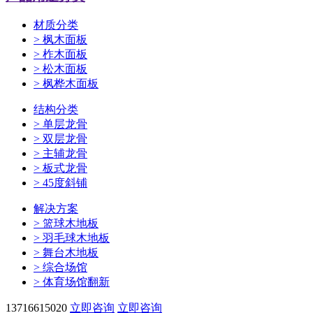
材质分类
>
枫木面板
>
柞木面板
>
松木面板
>
枫桦木面板
结构分类
>
单层龙骨
>
双层龙骨
>
主辅龙骨
>
板式龙骨
>
45度斜铺
解决方案
>
篮球木地板
>
羽毛球木地板
>
舞台木地板
>
综合场馆
>
体育场馆翻新
13716615020
立即咨询
立即咨询