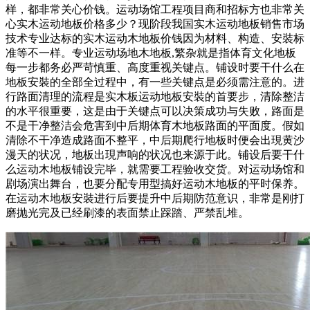
样，都非常关心价钱。运动场馆工程项目商和招标方也非常关
心实木运动地板价格多少？现阶段我国实木运动地板销售市场
技术专业达标的实木运动木地板价钱因为材料、构造、安裝标
准等不一样。专业运动场地木地板,繁杂就是指体育文化地板
每一步都务必严苛慎重、高度重视关键点。铺设时要干什么在
地板安裝的全部全过程中，有一些关键点是必须需注意的。进
行路面清理的流程是实木板运动地板安裝的首要步，清除整洁
的水平很重要，这是由于关键点可以决策成功与失败，路面是
不是干净整洁会危害到中后期体育木地板路面的平面度。假如
清除不干净造成路面不整平，中后期爬行地板时便会出現黄沙
漫天的状况，地板出現声响的状况也来源于此。铺设后要干什
么运动木地板铺设完毕，就需要工程验收交货。对运动场馆和
剧场演出舞台，也要分配专用型搞好运动木地板的平时保养。
在运动木地板安裝进行后要提升中后期防范意识，非常是刚打
磨抛光完及已经刷漆的表面禁止踩踏、严禁乱堆。