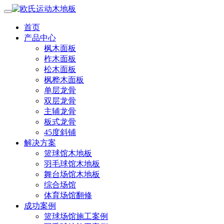
首页
产品中心
枫木面板
柞木面板
松木面板
枫桦木面板
单层龙骨
双层龙骨
主辅龙骨
板式龙骨
45度斜铺
解决方案
篮球馆木地板
羽毛球馆木地板
舞台场馆木地板
综合场馆
体育场馆翻修
成功案例
篮球场馆施工案例