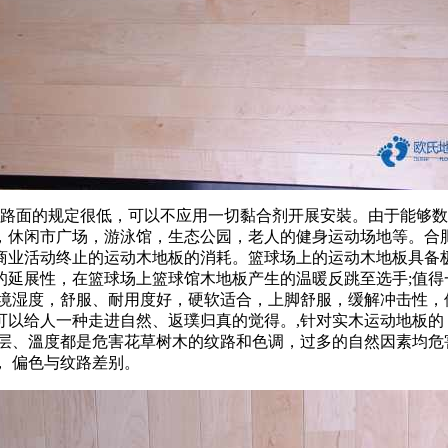
面的规定很低，可以不应用一切黏合剂开展安裝。由于能够数次
，休闲市广场，游泳馆，生态公园，老人的健身运动场地等。合
商业活动终止的运动木地板的消耗。篮球场上的运动木地板具备
延展性，在篮球场上篮球馆木地板产生的温暖反跳至选手;值得一
环境湿度，舒服、耐用度好，硬软适合，上脚舒服，缓解冲击性，
以给人一种走进自然、返璞归真的觉得。,针对实木运动地板的
壤层、溫度都是危害花草树木的纹路和色调，过多的自然因素均危
 偏色与纹路差别。