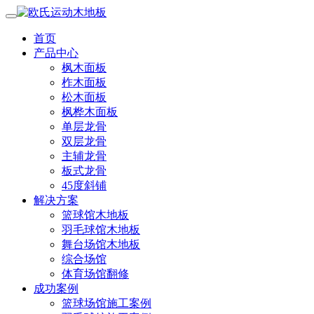
首页
产品中心
枫木面板
柞木面板
松木面板
枫桦木面板
单层龙骨
双层龙骨
主辅龙骨
板式龙骨
45度斜铺
解决方案
篮球馆木地板
羽毛球馆木地板
舞台场馆木地板
综合场馆
体育场馆翻修
成功案例
篮球场馆施工案例