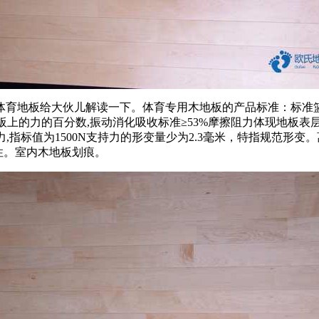
育地板给大伙儿解读一下。体育专用木地板的产品标准：标准篮
地板上的力的百分数,振动消化吸收标准≥53%摩擦阻力体现地板
能力,指标值为1500N支持力的形变量少为2.3毫米，特指规范形
性。室内木地板划痕。