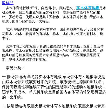
取样品
实木体育地板
实木体育地板以“环保、自然”取胜。顾名思义，
是木
材经烘干、加工后形成的地面装饰材料，基本保持了原料自然的花
纹，脚感舒适、使用安全是其主要特点。实木体育地板是由天然树木
制成，因而“环保”是其一大特点。
实木地板的材料取自的树种非常多，因而价格差异很大，珍贵的有
花梨木、柚木，较普通的有槭木、柞木、水曲柳，价廉的有杉木、松
木等。
实木体育运动地板应该算是比较传统的体育木地板，区别于复合体
育地板，实木体育地板是指面板采用原木的运动地
板，也就是说，即
使其它部分如底层构造采用木浆甚至是钢结构，只要面板层采用原
木，即可认为是实木体育地板。
常见分类：
一.按龙骨结构 单龙骨实木体育地板 单龙骨体育木地板系统是
由双木龙骨系统演变过来的系统，该系统经过德国DIN认证，
保持高吸震性和连续回弹性的固定悬浮式的运动木地板系统，
还节约了成本。单龙骨系统是目前国内各体育场馆采用得更多
的一套系统。
二.按层板结构 双层夹板龙骨体育木地板系统 双层夹板龙骨系