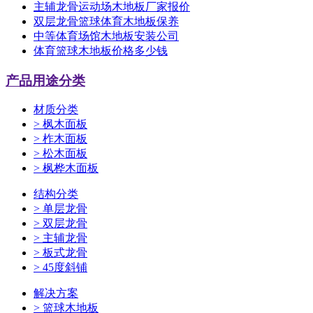
主辅龙骨运动场木地板厂家报价
双层龙骨篮球体育木地板保养
中等体育场馆木地板安装公司
体育篮球木地板价格多少钱
产品用途分类
材质分类
>
枫木面板
>
柞木面板
>
松木面板
>
枫桦木面板
结构分类
>
单层龙骨
>
双层龙骨
>
主辅龙骨
>
板式龙骨
>
45度斜铺
解决方案
>
篮球木地板