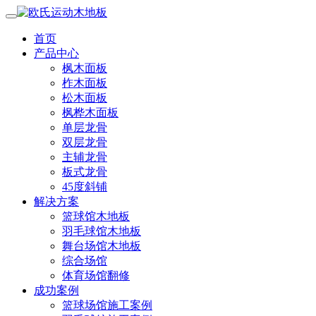
首页
产品中心
枫木面板
柞木面板
松木面板
枫桦木面板
单层龙骨
双层龙骨
主辅龙骨
板式龙骨
45度斜铺
解决方案
篮球馆木地板
羽毛球馆木地板
舞台场馆木地板
综合场馆
体育场馆翻修
成功案例
篮球场馆施工案例