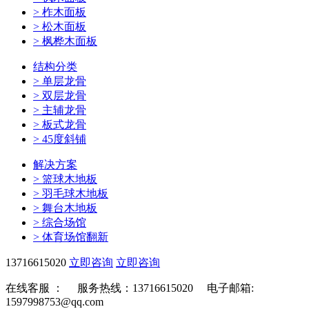
>
柞木面板
>
松木面板
>
枫桦木面板
结构分类
>
单层龙骨
>
双层龙骨
>
主辅龙骨
>
板式龙骨
>
45度斜铺
解决方案
>
篮球木地板
>
羽毛球木地板
>
舞台木地板
>
综合场馆
>
体育场馆翻新
13716615020
立即咨询
立即咨询
在线客服 ：
服务热线：13716615020 电子邮箱:
1597998753@qq.com