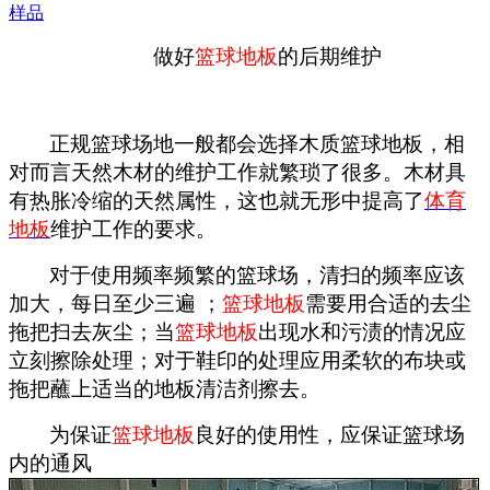
样品
做好
篮球地板
的后期维护
正规篮球场地一般都会选择木质篮球地板，相
对而言天然木材的维护工作就繁琐了很多。木材具
有热胀冷缩的天然属性，这也就无形中提高了
体育
地板
维护工作的要求。
对于使用频率频繁的篮球场，清扫的频率应该
加大，每日至少三遍 ；
篮球地板
需要用合适的去尘
拖把扫去灰尘；当
篮球地板
出现水和污渍的情况应
立刻擦除处理；对于鞋印的处理应用柔软的布块或
拖把蘸上适当的地板清洁剂擦去。
为保证
篮球地板
良好的使用性，应保证篮球场
内的通风