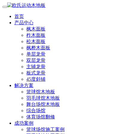
首页
产品中心
枫木面板
柞木面板
松木面板
枫桦木面板
单层龙骨
双层龙骨
主辅龙骨
板式龙骨
45度斜铺
解决方案
篮球馆木地板
羽毛球馆木地板
舞台场馆木地板
综合场馆
体育场馆翻修
成功案例
篮球场馆施工案例